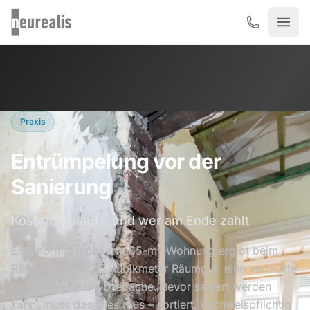
Zum Hauptinhalt springen
Praxis
Entrümpelung vor der
Sanierung
Kosten, Ablauf – und wer am Ende zahlt
Eine normal möblierte 65-m²-Wohnung ergibt beim
Räumen 20 bis 25 Kubikmeter Räumgut, eine vermüllte
das Doppelte bis Dreifache. Bevor saniert werden
kann, muss das alles raus – sortiert, nachweispflichtig