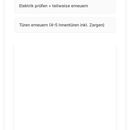
Elektrik prüfen + teilweise erneuern
Türen erneuern (4–5 Innentüren inkl. Zargen)
Gesamtkosten
Abhängig von
Schadensumfang
und
Wohnungsgröße –
Orientierungspreise
auf unserer
Preisseite (/preise)