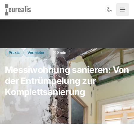
Zum Hauptinhalt springen
Praxis
Vermieter
9 min
Messiwohnung sanieren: Von
der Entrümpelung zur
Komplettsanierung