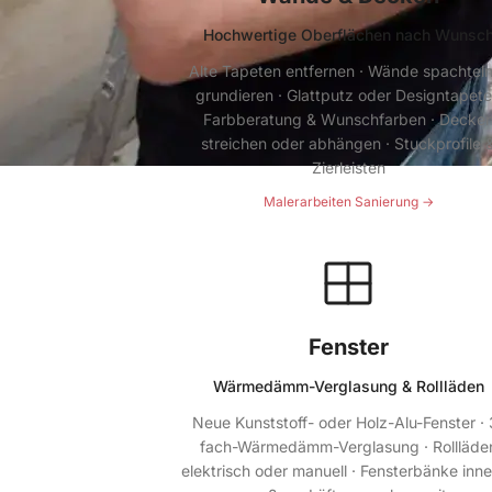
Hochwertige Oberflächen nach Wunsc
Alte Tapeten entfernen · Wände spachtel
grundieren · Glattputz oder Designtapete
Farbberatung & Wunschfarben · Decke
streichen oder abhängen · Stuckprofile 
Zierleisten
Malerarbeiten Sanierung →
Fenster
Wärmedämm-Verglasung & Rollläden
Neue Kunststoff- oder Holz-Alu-Fenster · 
fach-Wärmedämm-Verglasung · Rollläde
elektrisch oder manuell · Fensterbänke inn