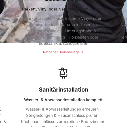
h
Parkett, Vinyl oder Naturstein nach Wunsch
n &
Parkett (Eiche, Nuss, Esche) · Vinyl- oder
Ne
 ·
Laminatboden · Natursteinfliesen im
Neu
n
Eingangsbereich · Unterlagsbahn &
&
Trittschalldämmung · Holzleisten oder
er
Edelstahl-Abschlussleisten
Ratgeber Bodenbeläge →
Sanitärinstallation
Wasser- & Abwasserinstallation komplett
3-
Wasser- & Abwasserleitungen erneuern ·
n
Steigleitungen & Hausanschluss prüfen ·
en &
Küchenanschlüsse vorbereiten · Badezimmer-