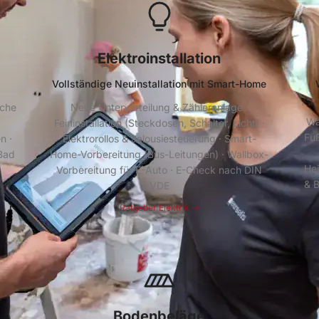
Elektroinstallation
Vollständige Neuinstallation mit Smart-Home
sche
Neue Unterverteilung & Zähleranlage ·
Wä
Feininstallation (Steckdosen, Schalter, Licht) ·
Fu
n ·
Elektrorollos & Jalousiesteuerung · Smart-
Bad
Home-Vorbereitung (Bus-Leitungen) · Wallbox-
Hei
Vorbereitung für E-Auto · E-Check nach DIN
& B
VDE
Ratgeber Elektrik →
Bodenbeläge