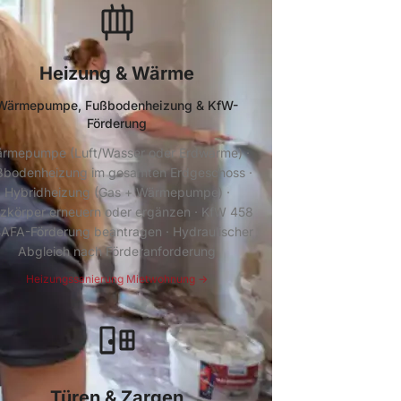
Heizung & Wärme
Wärmepumpe, Fußbodenheizung & KfW-
Förderung
rmepumpe (Luft/Wasser oder Erdwärme) ·
ßbodenheizung im gesamten Erdgeschoss ·
Hybridheizung (Gas + Wärmepumpe) ·
zkörper erneuern oder ergänzen · KfW 458
AFA-Förderung beantragen · Hydraulischer
Abgleich nach Förderanforderung
Heizungssanierung Mietwohnung →
Türen & Zargen