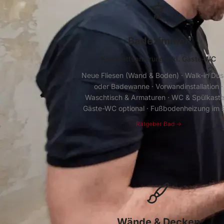
Badezimmer
Komplettsanierung inkl. Gäste-WC
Neue Fliesen (Wand & Boden) · Walk-in Du
oder Badewanne · Vorwandinstallation ·
Waschtisch & Armaturen · WC & Spülkaste
Gäste-WC optional · Fußbodenheizung im 
Ratgeber Bad →
Wände & Decken