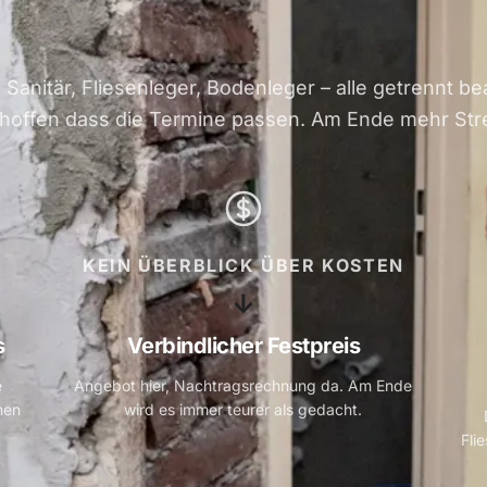
r, Sanitär, Fliesenleger, Bodenleger – alle getrennt be
 hoffen dass die Termine passen. Am Ende mehr Stre
KEIN ÜBERBLICK ÜBER KOSTEN
↓
s
Verbindlicher Festpreis
e
Angebot hier, Nachtragsrechnung da. Am Ende
hen
wird es immer teurer als gedacht.
Fli