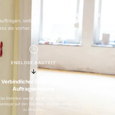
auftragen, selbst
ss als vorher.
ENDLOSE BAUZEIT
↓
Verbindlicher Endtermin ab
Auftragserteilung
Der Elektriker wartet auf den Sanitär, der
esenleger auf den Elektriker. Wochen werden
zu Monaten.