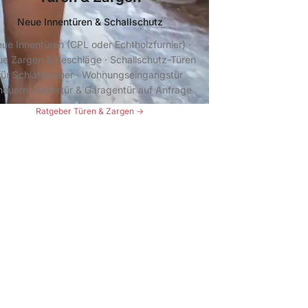
Neue Innentüren & Schallschutz
ue Innentüren (CPL oder Echtholzfurnier) ·
e Zargen & Beschläge · Schallschutz-Türen
für Schlafzimmer · Wohnungseingangstür
neuern · Kellertür & Garagentür auf Anfrage
Ratgeber Türen & Zargen →