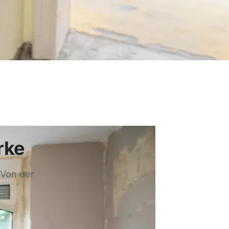
rke
 Von der