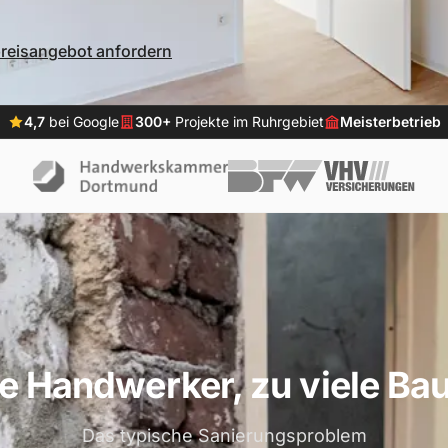
preisangebot anfordern
4,7
bei Google
300+
Projekte im Ruhrgebiet
Meisterbetrieb
le Handwerker, zu viele Bau
Das typische Sanierungsproblem