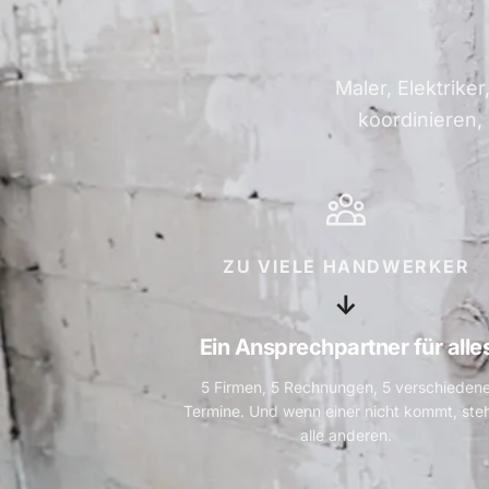
Maler, Elektrike
koordinieren,
ZU VIELE HANDWERKER
↓
Ein Ansprechpartner für alle
5 Firmen, 5 Rechnungen, 5 verschieden
Termine. Und wenn einer nicht kommt, ste
alle anderen.