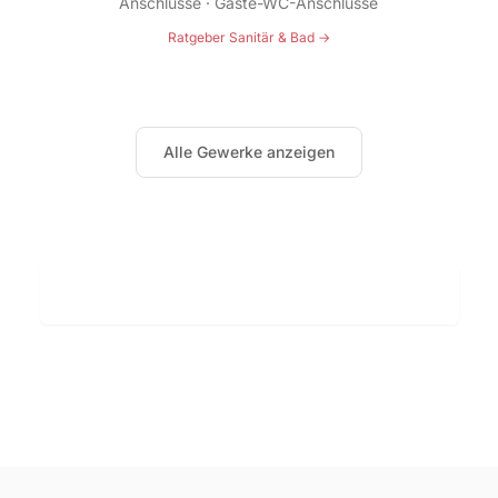
Anschlüsse · Gäste-WC-Anschlüsse
Ratgeber Sanitär & Bad →
Alle Gewerke anzeigen
Ausführungsdauer: ca. 3–6 Wochen
Kostenloses Festpreisangebot anfordern