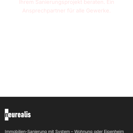
Ihrem Sanierungsprojekt beraten. Ein
Ansprechpartner für alle Gewerke.
Rückruf anfordern
0231 – 58 68 85 60
kontakt@neurealis.de
Immobilien-Sanierung mit System – Wohnung oder Eigenheim