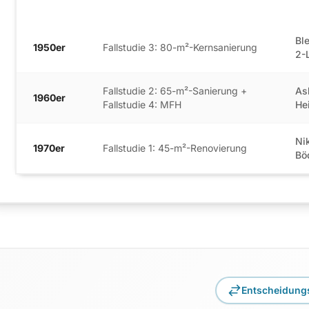
Baujahr
Typische Oberfläche
Ty
Bl
1950er
Fallstudie 3: 80-m²-Kernsanierung
2-L
Fallstudie 2: 65-m²-Sanierung +
As
1960er
Fallstudie 4: MFH
He
Ni
1970er
Fallstudie 1: 45-m²-Renovierung
Bö
Entscheidungs