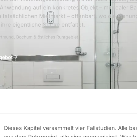
 Anwendung auf ein konkretes Objekt – mit realer B
tatsächlichen Mietmarkt – offenbart, wo die Planun
hre eigentliche Stärke entfaltet.
rtmund, Bochum & östliches Ruhrgebiet
ngebot
Dieses Kapitel versammelt vier Fallstudien. Alle b
aus dem Ruhrgebiet, alle sind anonymisiert. Was bl