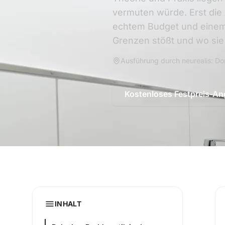
vermuten würde. Erst die
echtem Budget und einem 
Grenzen stößt und wo sie i
Ausführung durch neurealis: Do
Kostenloses Festpreis-A
INHALT