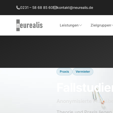
Zum Hauptinhalt springen
0231 – 58 68 85 60
kontakt@neurealis.de
Leistungen
Zielgruppen
Praxis
Vermieter
Fallstudi
Anonymisierte Praxisbe
Theorie und Praxis liege