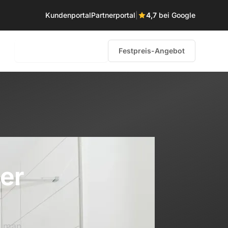
Kundenportal
Partnerportal
|
4,7
bei Google
0231 – 58 68 85 60
Festpreis-Angebot
ter
s man