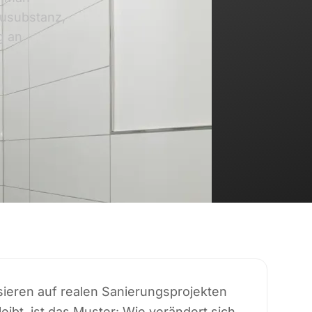
ausubstanz,
g an
asieren auf realen Sanierungsprojekten
eibt, ist das Muster: Wie verändert sich