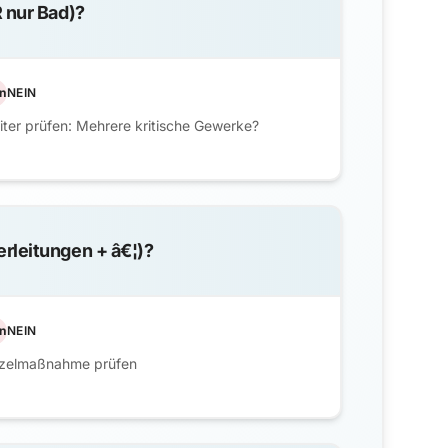
R nur Bad)?
n
NEIN
ter prüfen: Mehrere kritische Gewerke?
erleitungen + â€¦)?
n
NEIN
nzelmaßnahme prüfen