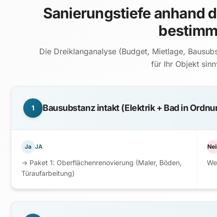
Sanierungstiefe anhand d
bestim
Die Dreiklanganalyse (Budget, Mietlage, Bausub
für Ihr Objekt sinnv
Bausubstanz intakt (Elektrik + Bad in Ordnu
1
Ja
JA
Nei
→ Paket 1: Oberflächenrenovierung (Maler, Böden,
Wei
Türaufarbeitung)