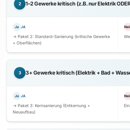
1–2 Gewerke kritisch (z.B. nur Elektrik ODE
2
Ja
JA
Nei
→ Paket 2: Standard-Sanierung (kritische Gewerke
Wei
+ Oberflächen)
3+ Gewerke kritisch (Elektrik + Bad + Wass
3
Ja
JA
Nei
→ Paket 3: Kernsanierung (Entkernung +
Ei
Neuaufbau)