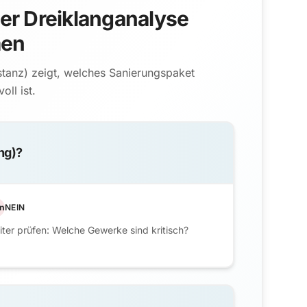
er Dreiklanganalyse
men
stanz) zeigt, welches Sanierungspaket
oll ist.
ng)?
n
NEIN
ter prüfen: Welche Gewerke sind kritisch?