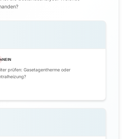
rhanden?
n
NEIN
iter prüfen: Gasetagentherme oder
tralheizung?