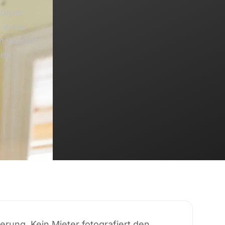
körper
 erste
 wirklich
ten.
erung. Kein Mieter fotografiert den