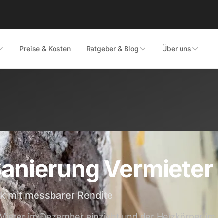
Preise & Kosten
Ratgeber & Blog
Über uns
anierung Vermieter
k mit messbarer Rendite
Mieter im Dezember einzieht und der Heizkörper im