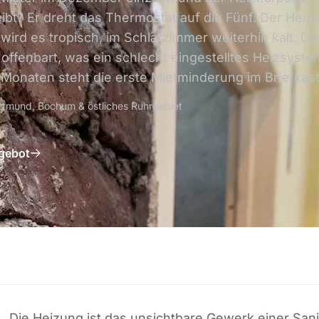
bt? Er dreht das Thermostat auf die Fünf. Der Heiz
ird es tropisch, im Schlafzimmer weiterhin kalt. Die
fenbart, was ein schlecht eingestelltes Heizsystem
i Monaten steht die erste Mietminderung im Briefkas
rtmund, Bochum & östliches Ruhrgebiet
ngebot
Die Heizung ist das unsichtbare Gewerk einer Sani