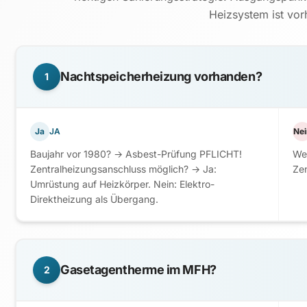
Heizsystem ist vo
Nachtspeicherheizung vorhanden?
1
Ja
JA
Nei
Baujahr vor 1980? → Asbest-Prüfung PFLICHT!
We
Zentralheizungsanschluss möglich? → Ja:
Zen
Umrüstung auf Heizkörper. Nein: Elektro-
Direktheizung als Übergang.
Gasetagentherme im MFH?
2