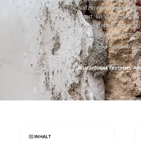
Schlafzimmer lauwarm blei
gluckert. Im Wohnzimmer w
Nebenkostenabrechnung of
kostet. Innerhalb von dre
Ausführung durch neurealis: Do
Kostenloses Festpreis-A
INHALT