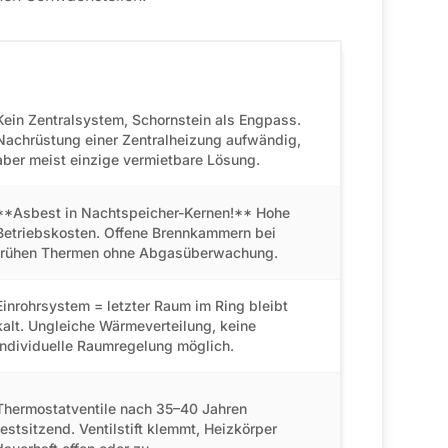
Typisches Problem
Kein Zentralsystem, Schornstein als Engpass.
Nachrüstung einer Zentralheizung aufwändig,
aber meist einzige vermietbare Lösung.
**Asbest in Nachtspeicher-Kernen!** Hohe
Betriebskosten. Offene Brennkammern bei
frühen Thermen ohne Abgasüberwachung.
Einrohrsystem = letzter Raum im Ring bleibt
kalt. Ungleiche Wärmeverteilung, keine
individuelle Raumregelung möglich.
Thermostatventile nach 35–40 Jahren
festsitzend. Ventilstift klemmt, Heizkörper