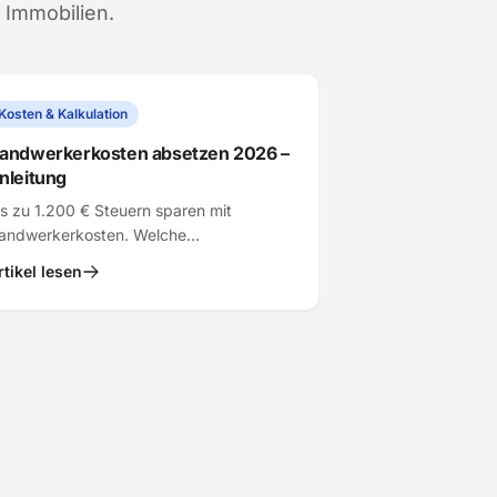
 Immobilien.
Kosten & Kalkulation
andwerkerkosten absetzen 2026 –
nleitung
is zu 1.200 € Steuern sparen mit
andwerkerkosten. Welche
anierungsarbeiten absetzbar sind und
rtikel lesen
as Sie bei der Steuererklärung
eachten.