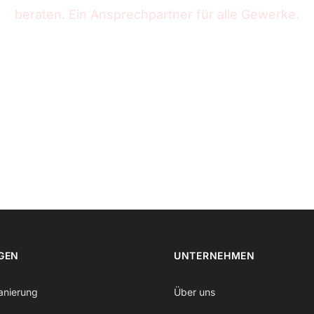
beraten. Ein Ansprechpartner für alle Gewerke.
Rückruf anfordern
0231 – 58 68 85 60
kontakt@neurealis.de
GEN
UNTERNEHMEN
anierung
Über uns