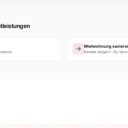
tleistungen
Mietwohnung saniere
estpreis
Rendite steigern – für Verm
nierungsprojekt in NRW gepla
e sich kostenlos und unverbindlich zu Ihrem Sanieru