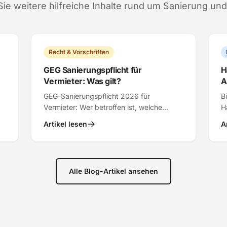
ie weitere hilfreiche Inhalte rund um Sanierung und
Recht & Vorschriften
GEG Sanierungspflicht für
H
Vermieter: Was gilt?
A
GEG-Sanierungspflicht 2026 für
B
Vermieter: Wer betroffen ist, welche
H
gn
Maßnahmen Pflicht sind, Fristen,
S
Artikel lesen
A
Ausnahmen und Praxis-Tipps für NRW.
w
b
Alle Blog-Artikel ansehen