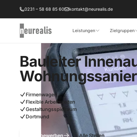
Zum Hauptinhalt springen
0231 – 58 68 85 60
kontakt@neurealis.de
Leistungen
Zielgruppen
Bauleiter Innena
Wohnungssanier
Firmenwagen
Flexible Arbeitszeiten
Gestaltungsspielraum
Dortmund
Jetzt bewerben
Alle Stellen