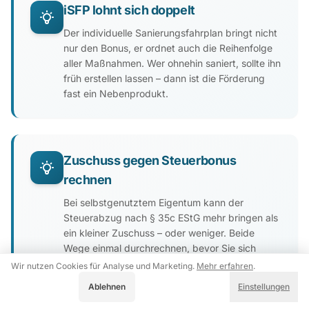
iSFP lohnt sich doppelt
Der individuelle Sanierungsfahrplan bringt nicht
nur den Bonus, er ordnet auch die Reihenfolge
aller Maßnahmen. Wer ohnehin saniert, sollte ihn
früh erstellen lassen – dann ist die Förderung
fast ein Nebenprodukt.
Zuschuss gegen Steuerbonus
rechnen
Bei selbstgenutztem Eigentum kann der
Steuerabzug nach § 35c EStG mehr bringen als
ein kleiner Zuschuss – oder weniger. Beide
Wege einmal durchrechnen, bevor Sie sich
festlegen, denn kombinieren lassen sie sich
Wir nutzen Cookies für Analyse und Marketing.
Mehr erfahren
.
nicht.
Akzeptieren
Ablehnen
Einstellungen