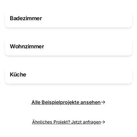
Regler schieben
Vorher
Nachher
Badezimmer
Regler schieben
Vorher
Nachher
Wohnzimmer
Regler schieben
Vorher
Nachher
Küche
Alle Beispielprojekte ansehen
Ähnliches Projekt? Jetzt anfragen