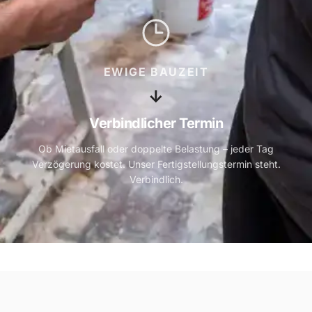
EWIGE BAUZEIT
↓
Verbindlicher Termin
Ob Mietausfall oder doppelte Belastung – jeder Tag
Verzögerung kostet. Unser Fertigstellungstermin steht.
Verbindlich.
Jetzt kostenlos beraten lassen