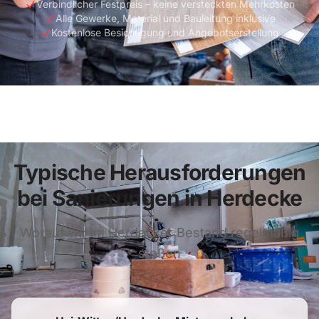
Verbindlicher Festpreis – keine versteckten Mehrkosten
Alle Gewerke, Material und Bauleitung inklusive
Kostenlose Besichtigung und Angebotserstellung
Typische Herausforderungen
bei Sanierungen in Herdecke
Worauf wir im Herdecker Bestand regelmäßig
stoßen