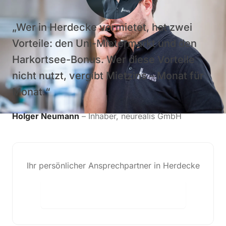
„Wer in Herdecke vermietet, hat zwei
Vorteile: den Uni-Mietermarkt und den
Harkortsee-Bonus. Wer diese Vorteile
nicht nutzt, vergibt Mietzins – Monat für
Monat.“
Holger Neumann
– Inhaber, neurealis GmbH
Ihr persönlicher Ansprechpartner in Herdecke
Festpreis-Angebot anfordern