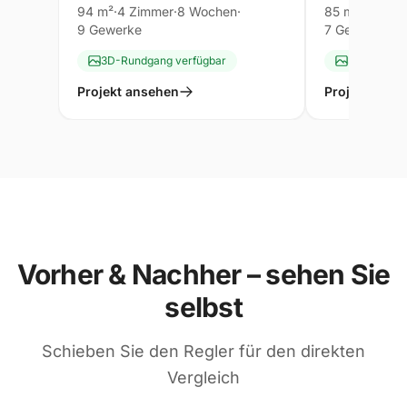
94 m²
·
4 Zimmer
·
8 Wochen
·
85 m²
·
4 Zimm
9 Gewerke
7 Gewerke
3D-Rundgang verfügbar
3D-Rundga
Projekt ansehen
Projekt anse
Vorher & Nachher – sehen Sie
selbst
Schieben Sie den Regler für den direkten
Vergleich