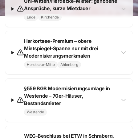
Uni-Witten/Herdecke-Mieter: gehobene
Ansprüche, kurze Mietdauer
Ende
Kirchende
Harkortsee-Premium – obere
Mietspiegel-Spanne nur mit drei
Modernisierungsmerkmalen
Herdecke-Mitte
Ahlenberg
§559 BGB Modernisierungsumlage in
Westende – 70er-Häuser,
Bestandsmieter
Westende
WEG-Beschluss bei ETW in Schraberg,