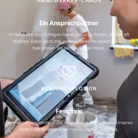
HANDWERKER-CHAOS
↓
Ein Ansprechpartner
In Herdecke den richtigen Handwerker zu finden, dauert oft
Wochen. Dann noch drei weitere Gewerke dazu? Bei uns
bekommen Sie alles aus einer Hand.
KOSTENEXPLOSION
↓
Festpreis
Die meisten Angebote in der Region sind 'Richtpreise'. Unseres
nicht – Sie erhalten einen verbindlichen Festpreis.