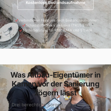
Kostenlose Bestandsaufnahme
Verbindlicher Festpreis nach Bestandsaufnahme
Schadstoff-Check inklusive (TRGS 519)
Förderberatung für KfW, BAFA und §7i AfA
Was Altbau-Eigentümer in
Kamen vor der Sanierung
zögern lässt
Drei berechtigte Sorgen – und wie wir sie