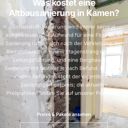
Was kostet eine
Altbausanierung in Kamen?
Schadstoff-Sanierung wird immer separat
ausgewiesen. Der Aufwand für eine Floor-Flex-
Sanierung richtet sich nach der Verklebung, der
Bleirohrtausch in einem Etagenstrang nach der
Leitungsführung, und eine Bergbau-Riss-
Sanierung mit Statiker je nach Befund. Erst nach
allen Befunden steht der eigentliche
Sanierungs-Festpreis; die aktuellen
Preisrahmen finden Sie auf unserer Preisseite.
Preise & Pakete ansehen