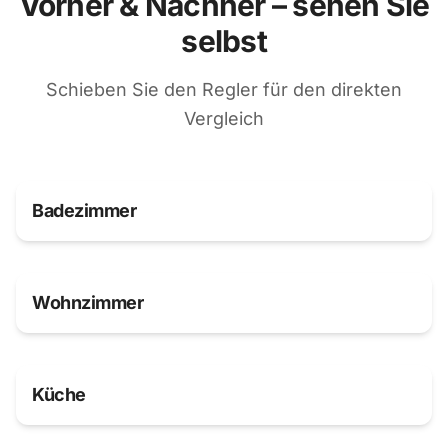
Vorher & Nachher – sehen Sie
selbst
Schieben Sie den Regler für den direkten
Vergleich
Regler schieben
Vorher
Nachher
Badezimmer
Regler schieben
Vorher
Nachher
Wohnzimmer
Regler schieben
Vorher
Nachher
Küche