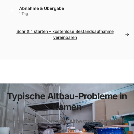
Abnahme & Übergabe
5
1 Tag
Schritt 1 starten – kostenlose Bestandsaufnahme
vereinbaren
Typische Altbau-Probleme in
Kamen
Worauf wir im Kamener Altbestand regelmäßig
stoßen