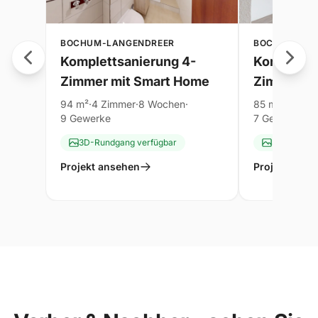
BOCHUM-LANGENDREER
BOCHUM-LAN
Komplettsanierung 4-
Kompletts
-
Zimmer mit Smart Home
Zimmer-F
94 m²
·
4 Zimmer
·
8 Wochen
·
85 m²
·
4 Zimm
9 Gewerke
7 Gewerke
3D-Rundgang verfügbar
3D-Rundga
Projekt ansehen
Projekt anse